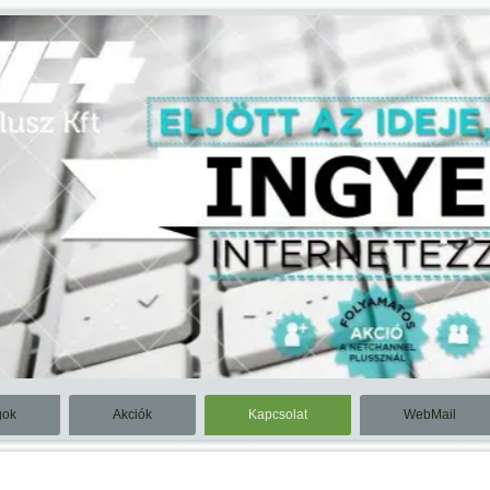
1
2
3
4
gok
Akciók
Kapcsolat
WebMail